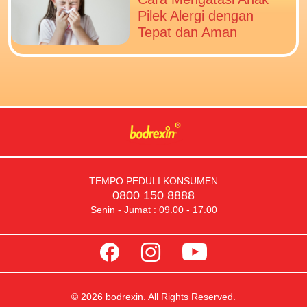
Pilek Alergi dengan
Tepat dan Aman
TEMPO PEDULI KONSUMEN
0800 150 8888
Senin - Jumat : 09.00 - 17.00
© 2026 bodrexin. All Rights Reserved.