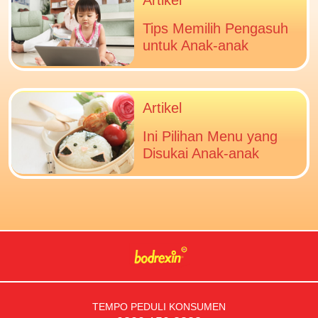
Tips Memilih Pengasuh
untuk Anak-anak
Artikel
Ini Pilihan Menu yang
Disukai Anak-anak
TEMPO PEDULI KONSUMEN