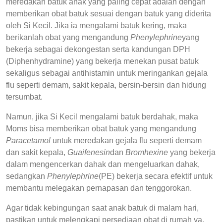
meredakan batuk anak yang paling cepat adalah dengan
memberikan obat batuk sesuai dengan batuk yang diderita
oleh Si Kecil. Jika ia mengalami batuk kering, maka
berikanlah obat yang mengandung
Phenylephrine
yang
bekerja sebagai dekongestan serta kandungan DPH
(Diphenhydramine) yang bekerja menekan pusat batuk
sekaligus sebagai antihistamin untuk meringankan gejala
flu seperti demam, sakit kepala, bersin-bersin dan hidung
tersumbat.
Namun, jika Si Kecil mengalami batuk berdahak, maka
Moms bisa memberikan obat batuk yang mengandung
Paracetamol
untuk meredakan gejala flu seperti demam
dan sakit kepala,
Guaifenesin
dan
Bromhexine
yang bekerja
dalam mengencerkan dahak dan mengeluarkan dahak,
sedangkan
Phenylephrine
(PE) bekerja secara efektif untuk
membantu melegakan pernapasan dan tenggorokan.
Agar tidak kebingungan saat anak batuk di malam hari,
pastikan untuk melengkapi persediaan obat di rumah ya,