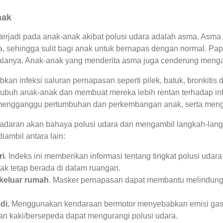
nak
rjadi pada anak-anak akibat polusi udara adalah asma. Asm
sehingga sulit bagi anak untuk bernapas dengan normal. Papa
anya. Anak-anak yang menderita asma juga cenderung mengala
an infeksi saluran pernapasan seperti pilek, batuk, bronkitis 
ubuh anak-anak dan membuat mereka lebih rentan terhadap inf
mengganggu pertumbuhan dan perkembangan anak, serta mengg
sadaran akan bahaya polusi udara dan mengambil langkah-lang
iambil antara lain:
ri
. Indeks ini memberikan informasi tentang tingkat polusi udar
nak tetap berada di dalam ruangan.
keluar rumah
. Masker pernapasan dapat membantu melindungi 
di.
Menggunakan kendaraan bermotor menyebabkan emisi gas 
an kaki/bersepeda dapat mengurangi polusi udara.