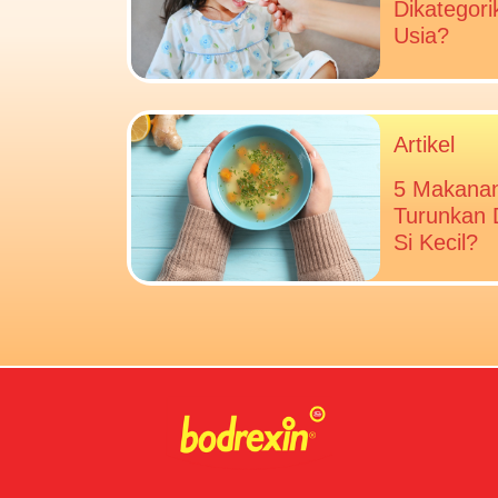
Dikategor
Usia?
Artikel
5 Makanan
Turunkan 
Si Kecil?