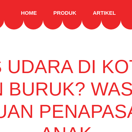
HOME
PRODUK
ARTIKEL
 UDARA DI K
N BURUK? WAS
AN PENAPAS