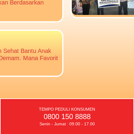
ikan Berdasarkan
 Sehat Bantu Anak
Demam. Mana Favorit
TEMPO PEDULI KONSUMEN
0800 150 8888
Senin - Jumat : 09.00 - 17.00