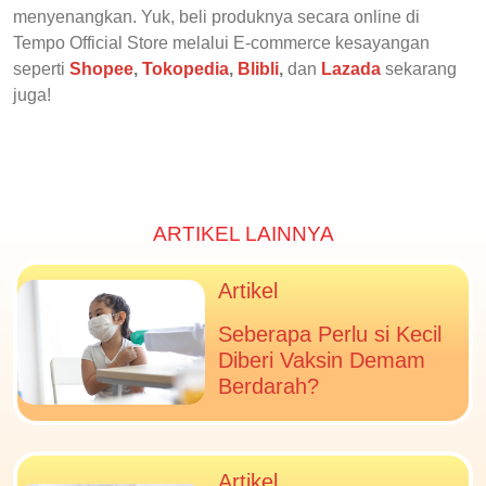
menyenangkan. Yuk, beli produknya secara online di
Tempo Official Store melalui E-commerce kesayangan
seperti
Shopee
,
Tokopedia
,
Blibli
,
dan
Lazada
sekarang
juga!
ARTIKEL LAINNYA
Artikel
Seberapa Perlu si Kecil
Diberi Vaksin Demam
Berdarah?
Artikel